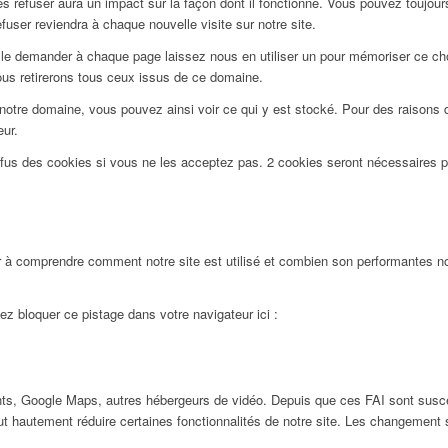
 refuser aura un impact sur la façon dont il fonctionne. Vous pouvez toujours 
user reviendra à chaque nouvelle visite sur notre site.
le demander à chaque page laissez nous en utiliser un pour mémoriser ce choi
ous retirerons tous ceux issus de ce domaine.
notre domaine, vous pouvez ainsi voir ce qui y est stocké. Pour des raisons 
eur.
efus des cookies si vous ne les acceptez pas. 2 cookies seront nécessaires 
 à comprendre comment notre site est utilisé et combien son performantes nos
ez bloquer ce pistage dans votre navigateur ici :
ts, Google Maps, autres hébergeurs de vidéo. Depuis que ces FAI sont susc
ut hautement réduire certaines fonctionnalités de notre site. Les changement