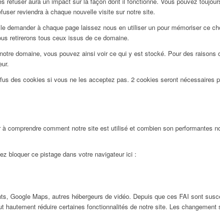
 refuser aura un impact sur la façon dont il fonctionne. Vous pouvez toujours 
user reviendra à chaque nouvelle visite sur notre site.
le demander à chaque page laissez nous en utiliser un pour mémoriser ce choi
ous retirerons tous ceux issus de ce domaine.
notre domaine, vous pouvez ainsi voir ce qui y est stocké. Pour des raisons 
eur.
efus des cookies si vous ne les acceptez pas. 2 cookies seront nécessaires 
 à comprendre comment notre site est utilisé et combien son performantes nos
ez bloquer ce pistage dans votre navigateur ici :
ts, Google Maps, autres hébergeurs de vidéo. Depuis que ces FAI sont susc
ut hautement réduire certaines fonctionnalités de notre site. Les changement