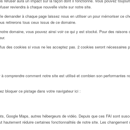
 refuser aura un impact sur la façon dont il fonctionne. Vous pouvez toujours 
user reviendra à chaque nouvelle visite sur notre site.
le demander à chaque page laissez nous en utiliser un pour mémoriser ce choi
ous retirerons tous ceux issus de ce domaine.
notre domaine, vous pouvez ainsi voir ce qui y est stocké. Pour des raisons 
eur.
efus des cookies si vous ne les acceptez pas. 2 cookies seront nécessaires 
 à comprendre comment notre site est utilisé et combien son performantes nos
ez bloquer ce pistage dans votre navigateur ici :
ts, Google Maps, autres hébergeurs de vidéo. Depuis que ces FAI sont susc
ut hautement réduire certaines fonctionnalités de notre site. Les changement