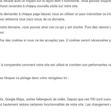
 refuser aura un impact sur la façon dont il fonctionne. Vous pouvez toujours 
user reviendra à chaque nouvelle visite sur notre site.
le demander à chaque page laissez nous en utiliser un pour mémoriser ce choi
ous retirerons tous ceux issus de ce domaine.
notre domaine, vous pouvez ainsi voir ce qui y est stocké. Pour des raisons 
eur.
efus des cookies si vous ne les acceptez pas. 2 cookies seront nécessaires 
 à comprendre comment notre site est utilisé et combien son performantes nos
ez bloquer ce pistage dans votre navigateur ici :
ts, Google Maps, autres hébergeurs de vidéo. Depuis que ces FAI sont susc
ut hautement réduire certaines fonctionnalités de notre site. Les changement