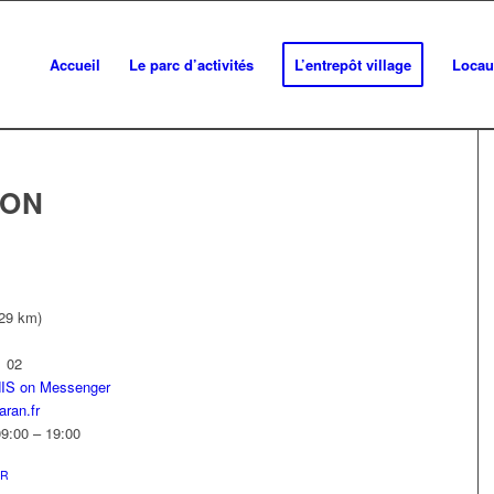
Accueil
Le parc d’activités
L’entrepôt village
Locau
ION
,29 km)
1 02
NIS on Messenger
ran.fr
09:00 – 19:00
UR