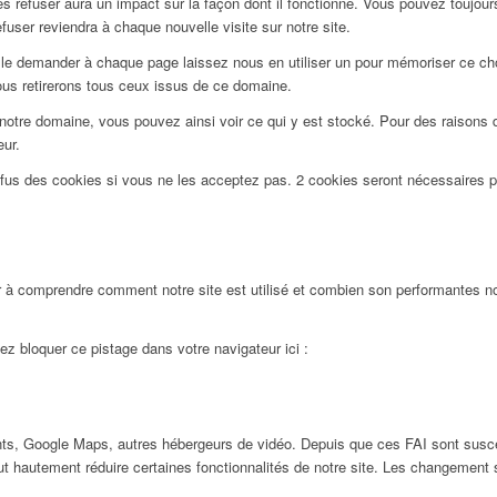
 refuser aura un impact sur la façon dont il fonctionne. Vous pouvez toujours 
user reviendra à chaque nouvelle visite sur notre site.
le demander à chaque page laissez nous en utiliser un pour mémoriser ce choi
ous retirerons tous ceux issus de ce domaine.
notre domaine, vous pouvez ainsi voir ce qui y est stocké. Pour des raisons 
eur.
efus des cookies si vous ne les acceptez pas. 2 cookies seront nécessaires 
 à comprendre comment notre site est utilisé et combien son performantes nos
ez bloquer ce pistage dans votre navigateur ici :
ts, Google Maps, autres hébergeurs de vidéo. Depuis que ces FAI sont susc
ut hautement réduire certaines fonctionnalités de notre site. Les changement